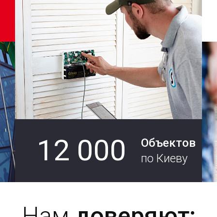
12 000
Объектов
по Киеву
Нам
доверяют: