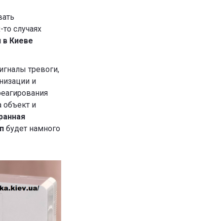
вать
-то случаях
 в Киеве
игналы тревоги,
анизации и
реагирования
 объект и
ранная
п
будет намного