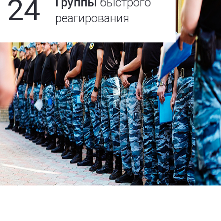
24
Группы
быстрого
реагирования