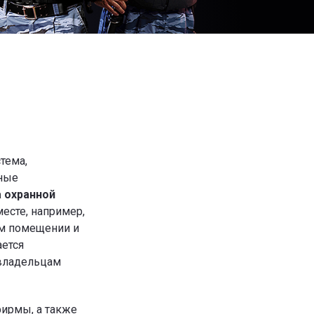
тема,
ные
 охранной
есте, например,
ом помещении и
ается
владельцам
фирмы, а также