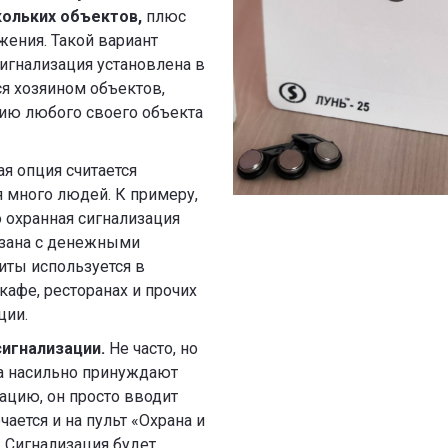
ольких объектов,
плюс
жения. Такой вариант
сигнализация установлена в
ся хозяином объектов,
ию любого своего объекта
я опция считается
я много людей. К примеру,
 охранная сигнализация
язана с денежными
щиты используется в
 кафе, ресторанах и прочих
ции.
игнализации.
Не часто, но
та насильно принуждают
ацию, он просто вводит
ается и на пульт «Охрана и
. Сигнализация будет