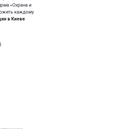
ирма «Охрана и
ложить каждому
ии в Киеве
.
.